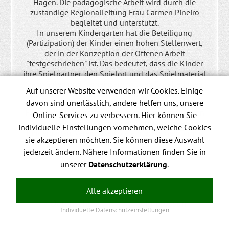
Hagen. Die pädagogische Arbeit wird durch die
zuständige Regionalleitung Frau Carmen Pineiro
begleitet und unterstützt.
In unserem Kindergarten hat die Beteiligung
(Partizipation) der Kinder einen hohen Stellenwert,
der in der Konzeption der Offenen Arbeit
"festgeschrieben" ist. Das bedeutet, dass die Kinder
ihre Spielpartner, den Spielort und das Spielmaterial
frei wählen und gemeinsam mit den Erzieherinnen
Auf unserer Website verwenden wir Cookies. Einige
den Ablauf des Tages überlegen.
davon sind unerlässlich, andere helfen uns, unsere
Für nähere Informationen zu unserem Kindergarten
Online-Services zu verbessern. Hier können Sie
informieren wir Sie gerne persönlich in unserem
individuelle Einstellungen vornehmen, welche Cookies
Kindergarten. Vereinbaren Sie einfach einen Termin
sie akzeptieren möchten. Sie können diese Auswahl
mit uns.
jederzeit ändern. Nähere Informationen finden Sie in
unserer
Datenschutzerklärung
.
Alle akzeptieren
Datenschutz
Impressum
Individuelle Datenschutzeinstellungen