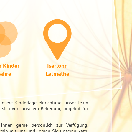
r Kinder
Iserlohn
Jahre
Letmathe
unsere Kindertageseinrichtung, unser Team
e sich von unserem Betreuungsangebot für
 Ihnen gerne persönlich zur Verfügung.
rmin mit uns und lernen Sie unseren kath.